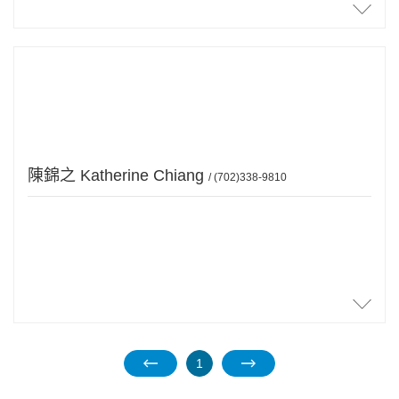
2014年取得內華達州房地產經紀執照進入房地產行業。現任職于內華達
房地產公司專業經紀。“專業、誠信、負責”是他做事一貫堅持的三大信
條。
我的承諾
我會依據您的需求，無論是買房或賣房、投資、自住、就學、就業、退
休、或是渡假，我將為您在最短的時間，以最好的價位，找到最適合你的
買主或賣主。您的受益不只是今天，還包括未來。
陳錦之 Katherine Chiang
/ (702)338-9810
那麼多經紀，爲什麽要選我？
如同找一個醫生或律師一樣，最重要的 是找一個您可以信任，具有誠信
的人品，仔細負責的態度，專業的知識，豐富的社會經驗，以及懂得談判
技巧的人作為您的經紀人。而我正是具備以上所有的人格特質。“良好的
溝通是任何人際關係和事情成功的基石”。請告訴我你的要求，我會仔細
聆聽為您不遺餘力提供相關信息，貫徹計劃和時間表; 一直到圓滿完成您
的房地產交易......
1