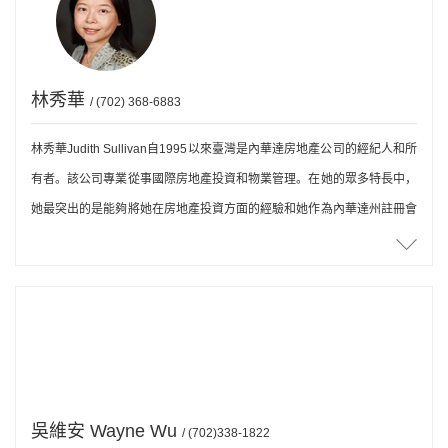
林秀華
/ (702) 368-6883
林秀華Judith Sullivan自1995以來臺灣是內華達房地產公司的經紀人和所
有者。該公司專業從事國際房地產投資和物業管理。在她的眾多特長中，
她最突出的是能夠將她在房地產投資方面的經驗和她作為內華達州註冊會
計師的技能結合起來。她同時也是壹個能幫助節稅收益的投資顧問。她利
用自己的能力來識別人才，關註效率和管理，在拉斯維加斯成功開設了兩
個辦事處，並在上海和北京設立了兩個海外辦事處。她遠見卓識，從廣泛
的旅行中幫助她學習不同的文化。她鼓勵她的經紀人利用他們的才能，最
大限度地發揮他們的內在力量，繼續他們的職業教育。林秀華Judith
Sullivan在當地亞裔社區中得到了廣泛的認可和尊重。她常常做為誌願
者，無條件地幫助別人，這使她贏得了很高的聲譽。
吳維安 Wayne Wu
/ (702)338-1822