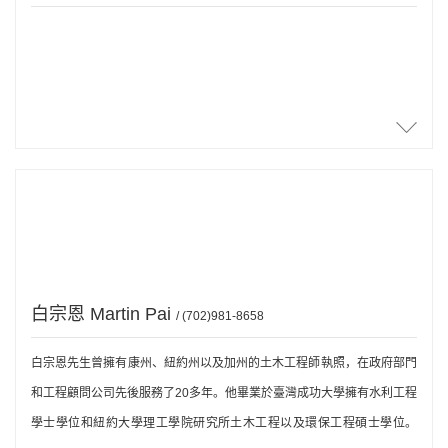
白宗恩 Martin Pai
/ (702)981-8658
白宗恩先生曾擁有康州、紐約州以及加州的土木工程師執照，在政府部門
和工程顧問公司先後服務了20多年。他畢業於臺灣成功大學擁有水利工程
學士學位和紐約大學理工學院研究所土木工程以及環保工程碩士學位。